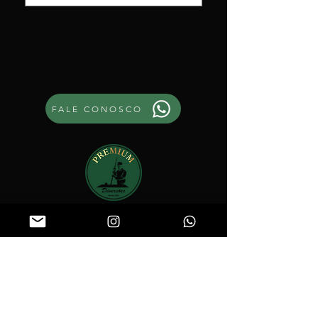
FALE CONOSCO
Rodovia Tronco Norte Fluminense -
RJ106 - km 8,5 Rio do Ouro - São Gonçalo
contato@premiumdiversoesrj.com.br