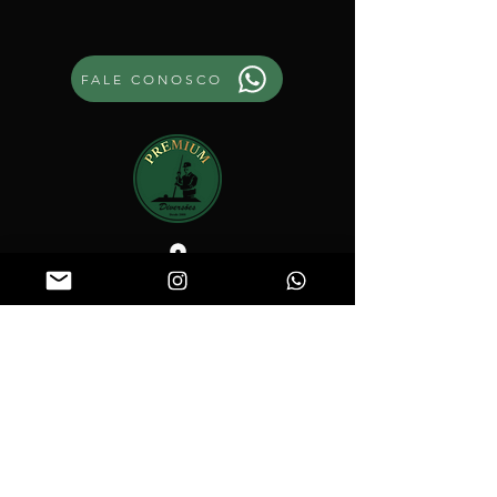
FALE CONOSCO
Rodovia Tronco Norte Fluminense -
RJ106 - km 8,5 Rio do Ouro - São Gonçalo
contato@premiumdiversoesrj.com.br
(21)999563717